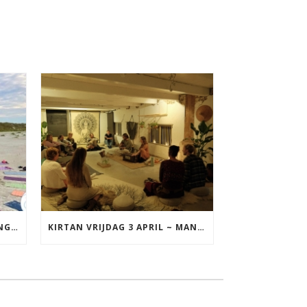
YOGA VAKANTIE TERSCHELLING 17 T/M 19 JULI
KIRTAN VRIJDAG 3 APRIL ~ MANTRAZINGEN MET DIEDERICK IN LEEUWARDEN