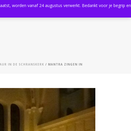
plaatst, worden vanaf 24 augustus verwerkt. Bedankt voor je begrip en
0
Shop
Agenda
Contact
AUR IN DE SCHRANSKERK
/ MANTRA ZINGEN IN