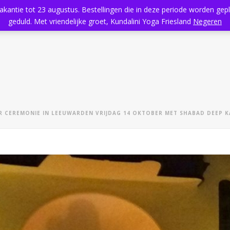
vakantie tot 23 augustus. Bestellingen die in deze periode worden ge
Home
Aanbod
Kundalini Yoga
Massage
Rooster
geduld. Met vriendelijke groet, Kundalini Yoga Friesland
Negeren
 CEREMONIE IN LEEUWARDEN VRIJDAG 14 OKTOBER MET SHABAD DEEP K