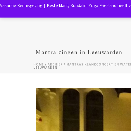
Vakantie Kennisgeving | Beste klant, Kundalini Yoga Friesland heeft 
Mantra zingen in Leeuwarden
HOME
/
ARCHIEF
/
MANTRAS KLANKCONCERT EN WATER
LEEUWARDEN