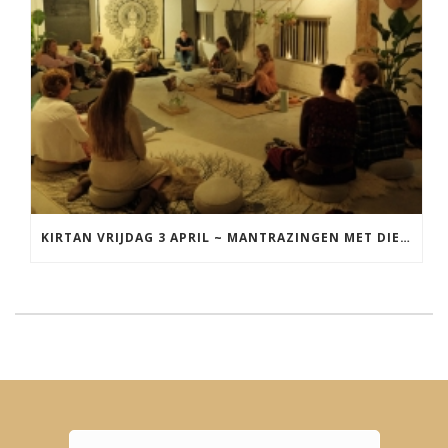
KIRTAN VRIJDAG 3 APRIL ~ MANTRAZINGEN MET DIEDERICK IN LEEUWARDEN