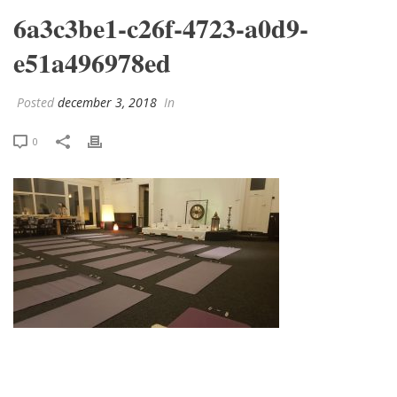
6a3c3be1-c26f-4723-a0d9-
e51a496978ed
Posted
december 3, 2018
In
0