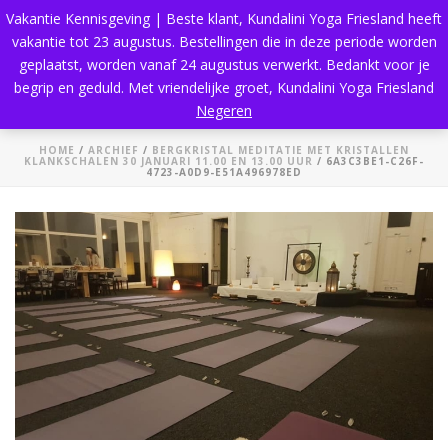
Vakantie Kennisgeving | Beste klant, Kundalini Yoga Friesland heeft
vakantie tot 23 augustus. Bestellingen die in deze periode worden
geplaatst, worden vanaf 24 augustus verwerkt. Bedankt voor je
begrip en geduld. Met vriendelijke groet, Kundalini Yoga Friesland
6a3c3be1-c26f-4723-a0d9-e51a496978ed
Negeren
HOME
/
ARCHIEF
/
BERGKRISTAL MEDITATIE MET KRISTALLEN
KLANKSCHALEN 30 JANUARI 11.00 EN 13.00 UUR
/ 6A3C3BE1-C26F-
4723-A0D9-E51A496978ED