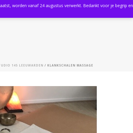
plaatst, worden vanaf 24 augustus verwerkt. Bedankt voor je begrip en
0
Shop
Agenda
Contact
TUDIO 145 LEEUWARDEN
/ KLANKSCHALEN MASSAGE