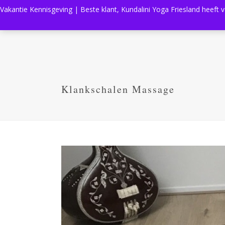
Vakantie Kennisgeving | Beste klant, Kundalini Yoga Friesland heeft 
Klankschalen Massage