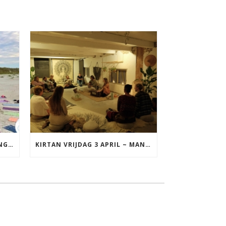
YOGA VAKANTIE TERSCHELLING 17 T/M 19 JULI
KIRTAN VRIJDAG 3 APRIL ~ MANTRAZINGEN MET DIEDERICK IN LEEUWARDEN