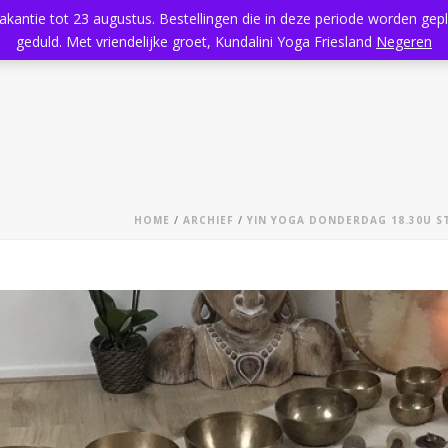
vakantie tot 23 augustus. Bestellingen die in deze periode worden ge
Home
Aanbod
Kundalini Yoga
Massage
Rooster
geduld. Met vriendelijke groet, Kundalini Yoga Friesland
Negeren
HOME
/
ARCHIEF
/
YIN YOGA DONDERDAG 18.30U S