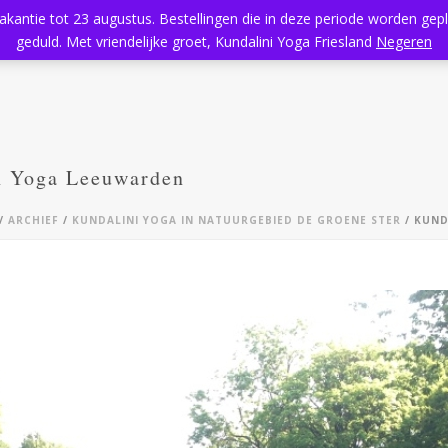
vakantie tot 23 augustus. Bestellingen die in deze periode worden ge
Home
Aanbod
Kundalini Yoga
Massage
Rooster
geduld. Met vriendelijke groet, Kundalini Yoga Friesland
Negeren
en Yoga Leeuwarden
/
ARCHIEF
/
KUNDALINI YOGA IN NATUURGEBIED DE GROENE STER
/ KUND