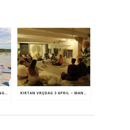
YOGA VAKANTIE TERSCHELLING 17 T/M 19 JULI
KIRTAN VRIJDAG 3 APRIL ~ MANTRAZINGEN MET DIEDERICK IN LEEUWARDEN