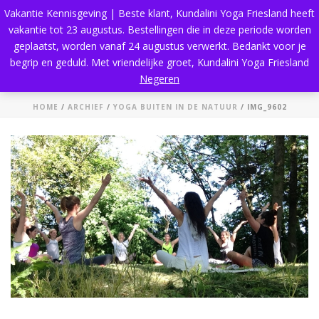
Vakantie Kennisgeving | Beste klant, Kundalini Yoga Friesland heeft
vakantie tot 23 augustus. Bestellingen die in deze periode worden
geplaatst, worden vanaf 24 augustus verwerkt. Bedankt voor je
begrip en geduld. Met vriendelijke groet, Kundalini Yoga Friesland
img_9602
Negeren
HOME
/
ARCHIEF
/
YOGA BUITEN IN DE NATUUR
/ IMG_9602