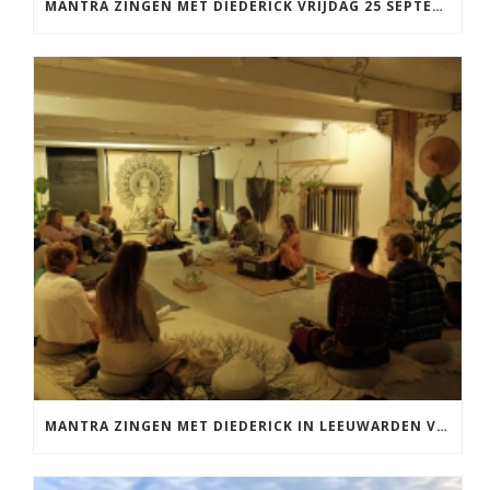
MANTRA ZINGEN MET DIEDERICK VRIJDAG 25 SEPTEMBER EN 20 NOVEMBER
MANTRA ZINGEN MET DIEDERICK IN LEEUWARDEN VRIJDAG 12 JUNI KIRTAN