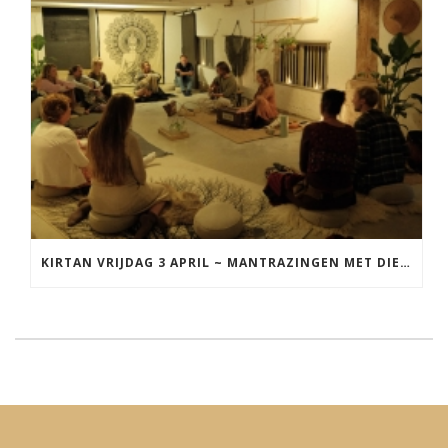
KIRTAN VRIJDAG 3 APRIL ~ MANTRAZINGEN MET DIEDERICK IN LEEUWARDEN