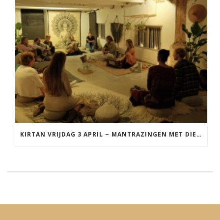
KIRTAN VRIJDAG 3 APRIL ~ MANTRAZINGEN MET DIEDERICK IN LEEUWARDEN