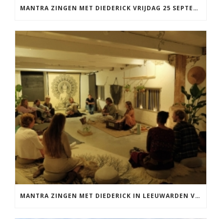
MANTRA ZINGEN MET DIEDERICK VRIJDAG 25 SEPTEMBER EN 20 NOVEMBER
MANTRA ZINGEN MET DIEDERICK IN LEEUWARDEN VRIJDAG 12 JUNI KIRTAN