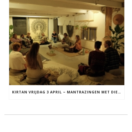
KIRTAN VRIJDAG 3 APRIL ~ MANTRAZINGEN MET DIEDERICK IN LEEUWARDEN