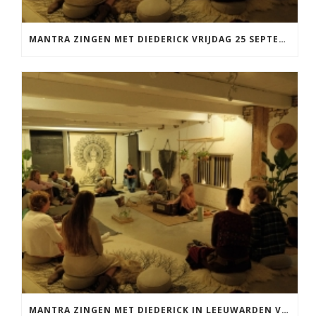
MANTRA ZINGEN MET DIEDERICK VRIJDAG 25 SEPTEMBER EN 20 NOVEMBER
MANTRA ZINGEN MET DIEDERICK IN LEEUWARDEN VRIJDAG 12 JUNI KIRTAN