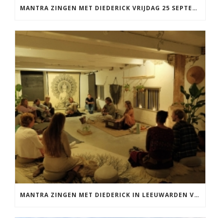
MANTRA ZINGEN MET DIEDERICK VRIJDAG 25 SEPTEMBER EN 20 NOVEMBER
MANTRA ZINGEN MET DIEDERICK IN LEEUWARDEN VRIJDAG 12 JUNI KIRTAN