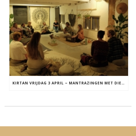
KIRTAN VRIJDAG 3 APRIL ~ MANTRAZINGEN MET DIEDERICK IN LEEUWARDEN