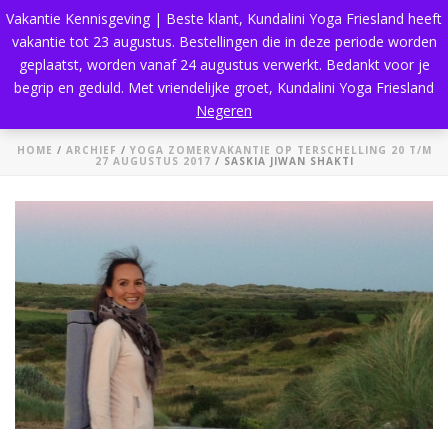
Vakantie Kennisgeving | Beste klant, Kundalini Yoga Friesland heeft
vakantie tot 23 augustus. Bestellingen die in deze periode worden
geplaatst, worden vanaf 24 augustus verwerkt. Bedankt voor je
begrip en geduld. Met vriendelijke groet, Kundalini Yoga Friesland
Saskia Jiwan Shakti
Negeren
HOME
/
ARCHIEF
/
YOGA ZOMERVAKANTIE OP TERSCHELLING 20 T/M
27 AUGUSTUS 2017
/ SASKIA JIWAN SHAKTI