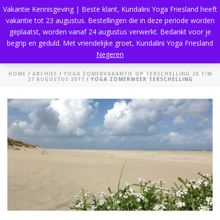
Vakantie Kennisgeving | Beste klant, Kundalini Yoga Friesland heeft
vakantie tot 23 augustus. Bestellingen die in deze periode worden
geplaatst, worden vanaf 24 augustus verwerkt. Bedankt voor je
begrip en geduld. Met vriendelijke groet, Kundalini Yoga Friesland
Yoga Zomerweek Terschelling
Negeren
HOME
/
ARCHIEF
/
YOGA ZOMERVAKANTIE OP TERSCHELLING 20 T/M
27 AUGUSTUS 2017
/ YOGA ZOMERWEEK TERSCHELLING