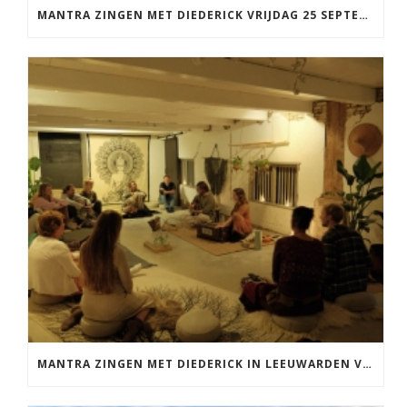
MANTRA ZINGEN MET DIEDERICK VRIJDAG 25 SEPTEMBER EN 20 NOVEMBER
MANTRA ZINGEN MET DIEDERICK IN LEEUWARDEN VRIJDAG 12 JUNI KIRTAN