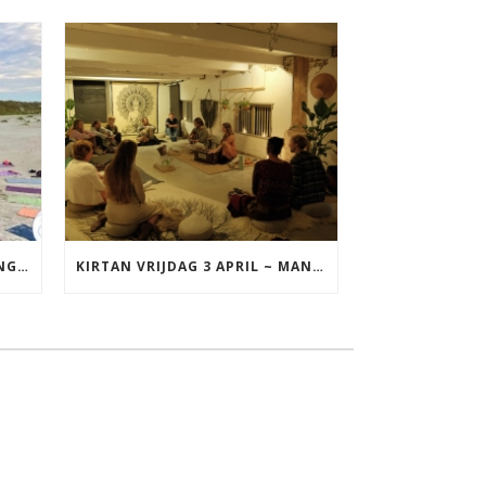
YOGA VAKANTIE TERSCHELLING 17 T/M 19 JULI
KIRTAN VRIJDAG 3 APRIL ~ MANTRAZINGEN MET DIEDERICK IN LEEUWARDEN