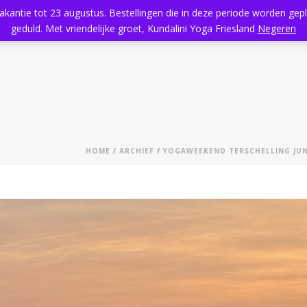
vakantie tot 23 augustus. Bestellingen die in deze periode worden ge
Home
Aanbod
Kundalini Yoga
Massage
Rooster
geduld. Met vriendelijke groet, Kundalini Yoga Friesland
Negeren
HOME
/
ARCHIEF
/
YOGAWEEKEND TERSCHELLING JUNI