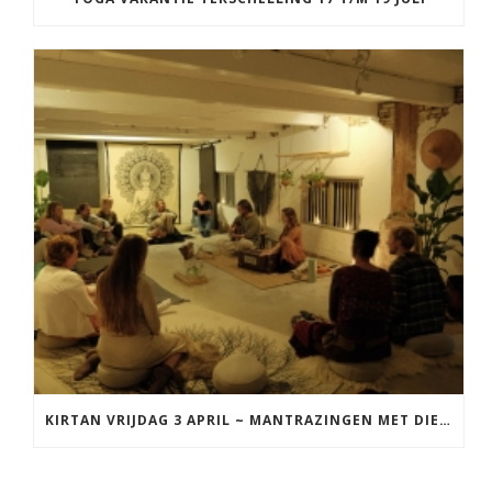
KIRTAN VRIJDAG 3 APRIL ~ MANTRAZINGEN MET DIEDERICK IN LEEUWARDEN