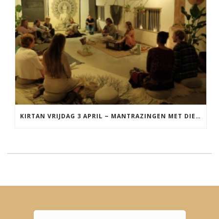
KIRTAN VRIJDAG 3 APRIL ~ MANTRAZINGEN MET DIEDERICK IN LEEUWARDEN