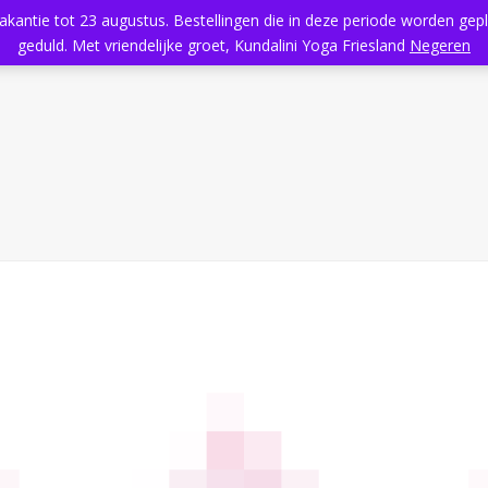
vakantie tot 23 augustus. Bestellingen die in deze periode worden ge
Home
Aanbod
Kundalini Yoga
Massage
Rooster
geduld. Met vriendelijke groet, Kundalini Yoga Friesland
Negeren