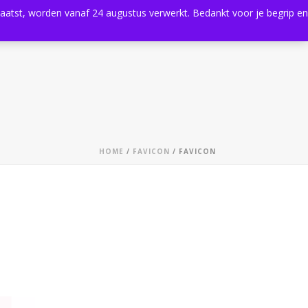
plaatst, worden vanaf 24 augustus verwerkt. Bedankt voor je begrip en
0
Shop
Agenda
Contact
HOME
/
FAVICON
/ FAVICON