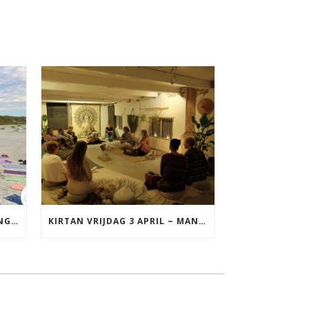
YOGA VAKANTIE TERSCHELLING 17 T/M 19 JULI
KIRTAN VRIJDAG 3 APRIL ~ MANTRAZINGEN MET DIEDERICK IN LEEUWARDEN