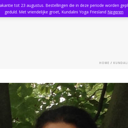
vakantie tot 23 augustus. Bestellingen die in deze periode worden ge
Home
Aanbod
Kundalini Yoga
Massage
Rooster
geduld. Met vriendelijke groet, Kundalini Yoga Friesland
Negeren
HOME
/
KUNDALI