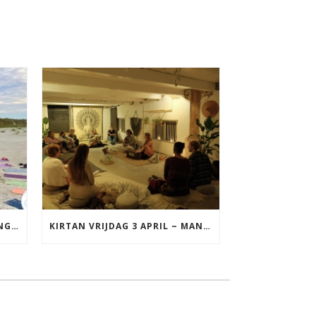
YOGA VAKANTIE TERSCHELLING 17 T/M 19 JULI
KIRTAN VRIJDAG 3 APRIL ~ MANTRAZINGEN MET DIEDERICK IN LEEUWARDEN