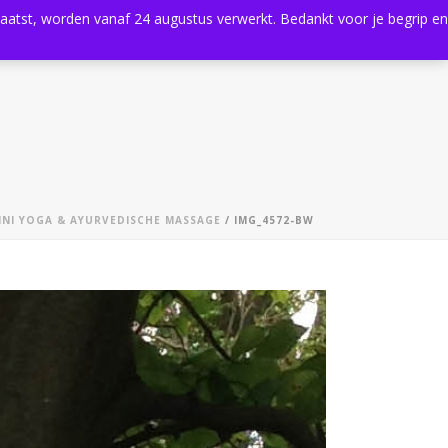
plaatst, worden vanaf 24 augustus verwerkt. Bedankt voor je begrip en
0
Shop
Agenda
Contact
NI YOGA & AYURVEDISCHE MASSAGE
/ IMG_4572-BW