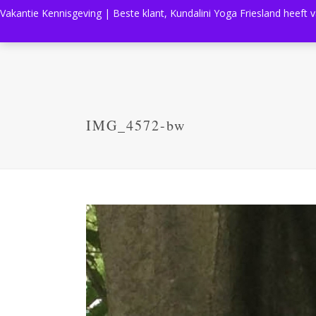
Vakantie Kennisgeving | Beste klant, Kundalini Yoga Friesland heeft 
IMG_4572-bw