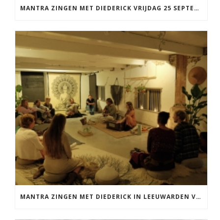
MANTRA ZINGEN MET DIEDERICK VRIJDAG 25 SEPTEMBER EN 20 NOVEMBER
MANTRA ZINGEN MET DIEDERICK IN LEEUWARDEN VRIJDAG 12 JUNI KIRTAN