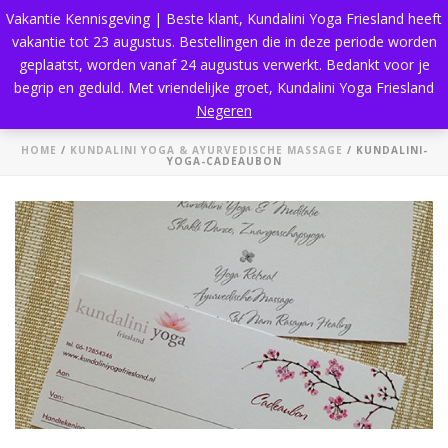
Vakantie Kennisgeving | Beste klant, Kundalini Yoga Friesland heeft
vakantie tot 23 augustus. Bestellingen die in deze periode worden
geplaatst, worden vanaf 24 augustus verwerkt. Bedankt voor je
begrip en geduld. Met vriendelijke groet, Kundalini Yoga Friesland
Kundalini-Yoga-cadeaubon
Negeren
HOME
/
KUNDALINI YOGA & AYURVEDISCHE MASSAGE
/ KUNDALINI-
YOGA-CADEAUBON