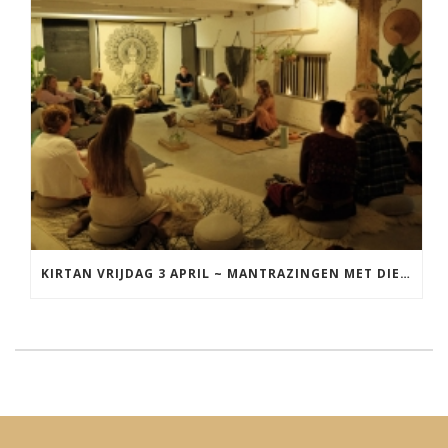
KIRTAN VRIJDAG 3 APRIL ~ MANTRAZINGEN MET DIEDERICK IN LEEUWARDEN