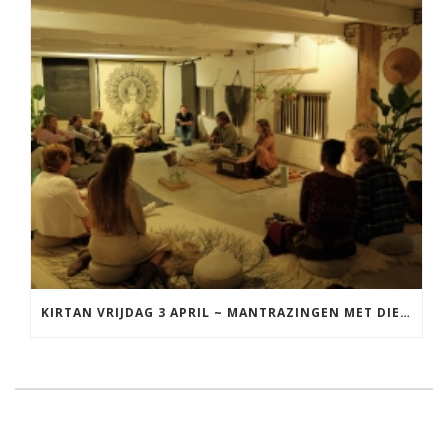
KIRTAN VRIJDAG 3 APRIL ~ MANTRAZINGEN MET DIEDERICK IN LEEUWARDEN