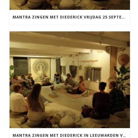
MANTRA ZINGEN MET DIEDERICK VRIJDAG 25 SEPTEMBER EN 20 NOVEMBER
MANTRA ZINGEN MET DIEDERICK IN LEEUWARDEN VRIJDAG 12 JUNI KIRTAN