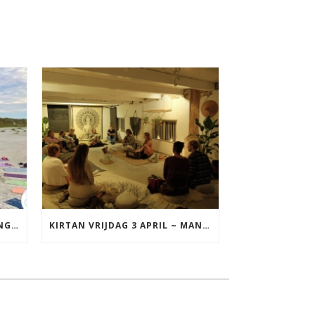
YOGA VAKANTIE TERSCHELLING 17 T/M 19 JULI
KIRTAN VRIJDAG 3 APRIL ~ MANTRAZINGEN MET DIEDERICK IN LEEUWARDEN