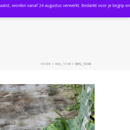
plaatst, worden vanaf 24 augustus verwerkt. Bedankt voor je begrip en
0
Shop
Agenda
Contact
HOME
/
IMG_1308
/ IMG_1308