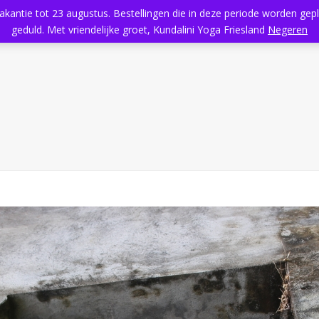
vakantie tot 23 augustus. Bestellingen die in deze periode worden ge
Home
Aanbod
Kundalini Yoga
Massage
Rooster
geduld. Met vriendelijke groet, Kundalini Yoga Friesland
Negeren