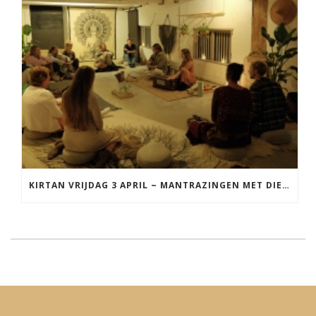
KIRTAN VRIJDAG 3 APRIL ~ MANTRAZINGEN MET DIEDERICK IN LEEUWARDEN