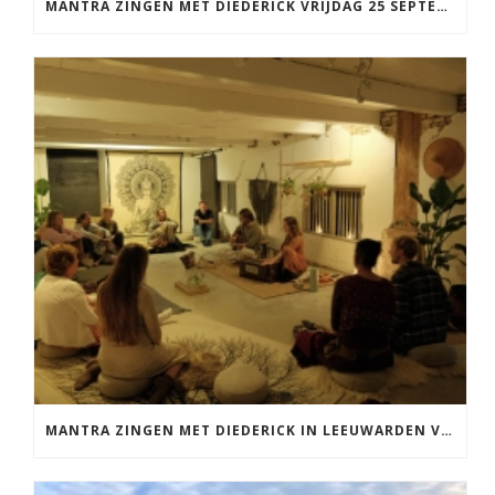
MANTRA ZINGEN MET DIEDERICK VRIJDAG 25 SEPTEMBER EN 20 NOVEMBER
MANTRA ZINGEN MET DIEDERICK IN LEEUWARDEN VRIJDAG 12 JUNI KIRTAN