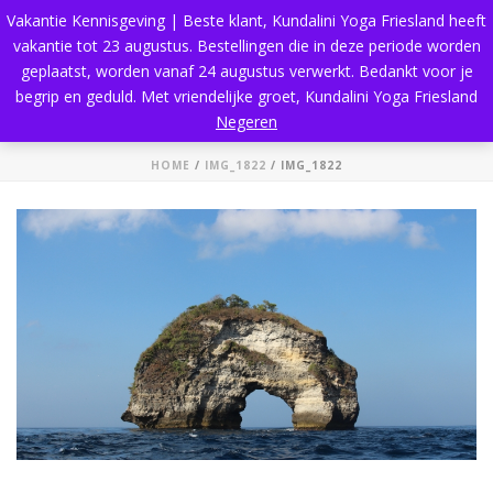
Vakantie Kennisgeving | Beste klant, Kundalini Yoga Friesland heeft
vakantie tot 23 augustus. Bestellingen die in deze periode worden
geplaatst, worden vanaf 24 augustus verwerkt. Bedankt voor je
begrip en geduld. Met vriendelijke groet, Kundalini Yoga Friesland
IMG_1822
Negeren
HOME
/
IMG_1822
/ IMG_1822