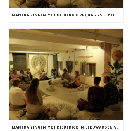
MANTRA ZINGEN MET DIEDERICK VRIJDAG 25 SEPTEMBER EN 20 NOVEMBER
MANTRA ZINGEN MET DIEDERICK IN LEEUWARDEN VRIJDAG 12 JUNI KIRTAN