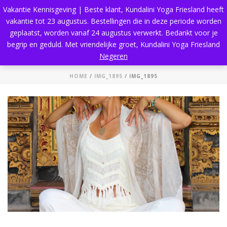
Vakantie Kennisgeving | Beste klant, Kundalini Yoga Friesland heeft
vakantie tot 23 augustus. Bestellingen die in deze periode worden
geplaatst, worden vanaf 24 augustus verwerkt. Bedankt voor je
begrip en geduld. Met vriendelijke groet, Kundalini Yoga Friesland
IMG_1895
Negeren
HOME
/
IMG_1895
/ IMG_1895