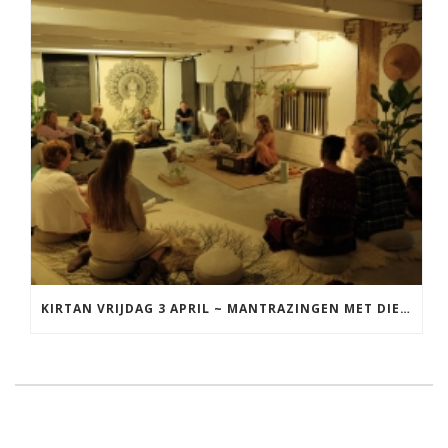
KIRTAN VRIJDAG 3 APRIL ~ MANTRAZINGEN MET DIEDERICK IN LEEUWARDEN