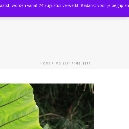
plaatst, worden vanaf 24 augustus verwerkt. Bedankt voor je begrip en
0
Shop
Agenda
Contact
HOME
/
IMG_2574
/ IMG_2574