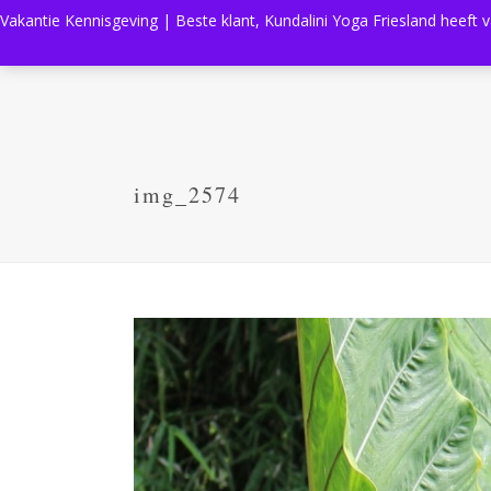
Vakantie Kennisgeving | Beste klant, Kundalini Yoga Friesland heeft 
img_2574