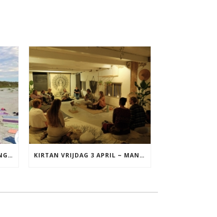
YOGA VAKANTIE TERSCHELLING 17 T/M 19 JULI
KIRTAN VRIJDAG 3 APRIL ~ MANTRAZINGEN MET DIEDERICK IN LEEUWARDEN