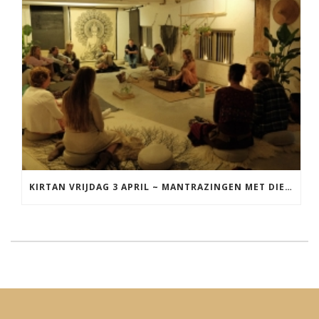
KIRTAN VRIJDAG 3 APRIL ~ MANTRAZINGEN MET DIEDERICK IN LEEUWARDEN