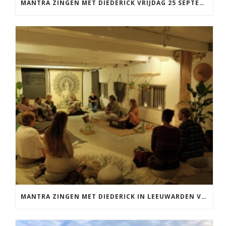
MANTRA ZINGEN MET DIEDERICK VRIJDAG 25 SEPTEMBER EN 20 NOVEMBER
MANTRA ZINGEN MET DIEDERICK IN LEEUWARDEN VRIJDAG 12 JUNI KIRTAN