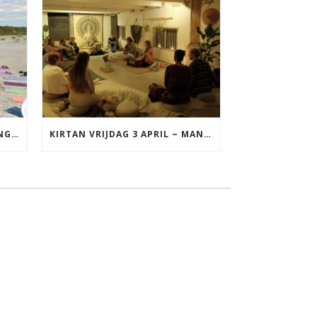
YOGA VAKANTIE TERSCHELLING 17 T/M 19 JULI
KIRTAN VRIJDAG 3 APRIL ~ MANTRAZINGEN MET DIEDERICK IN LEEUWARDEN