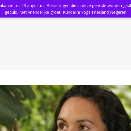
vakantie tot 23 augustus. Bestellingen die in deze periode worden ge
Home
Aanbod
Kundalini Yoga
Massage
Rooster
geduld. Met vriendelijke groet, Kundalini Yoga Friesland
Negeren