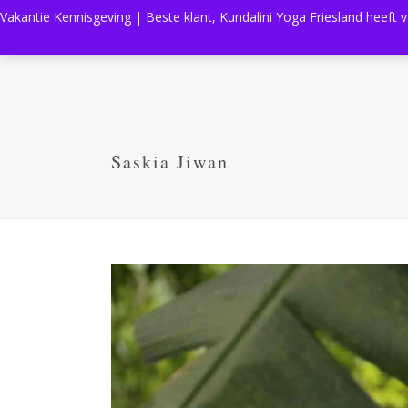
Vakantie Kennisgeving | Beste klant, Kundalini Yoga Friesland heeft 
Saskia Jiwan