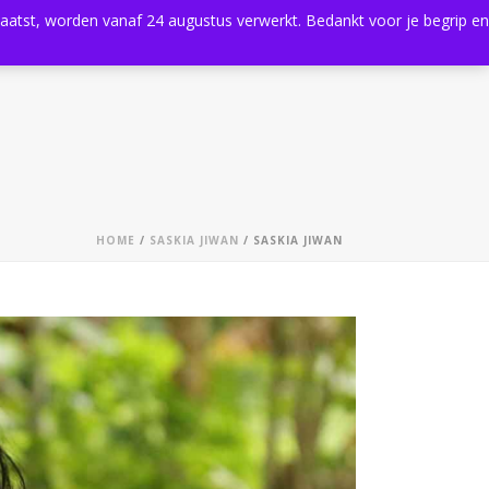
plaatst, worden vanaf 24 augustus verwerkt. Bedankt voor je begrip en
0
Shop
Agenda
Contact
HOME
/
SASKIA JIWAN
/ SASKIA JIWAN