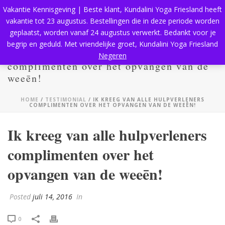
Vakantie Kennisgeving | Beste klant, Kundalini Yoga Friesland heeft
vakantie tot 23 augustus. Bestellingen die in deze periode worden
geplaatst, worden vanaf 24 augustus verwerkt. Bedankt voor je
begrip en geduld. Met vriendelijke groet, Kundalini Yoga Friesland
Ik kreeg van alle hulpverleners
Negeren
complimenten over het opvangen van de
weeēn!
HOME
/
TESTIMONIAL
/ IK KREEG VAN ALLE HULPVERLENERS
COMPLIMENTEN OVER HET OPVANGEN VAN DE WEEĒN!
Ik kreeg van alle hulpverleners
complimenten over het
opvangen van de weeēn!
Posted
juli 14, 2016
In
0