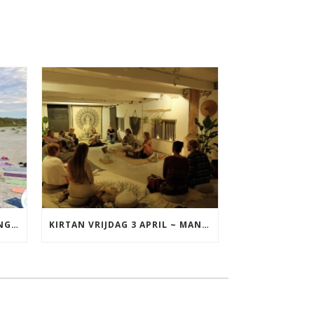
YOGA VAKANTIE TERSCHELLING 17 T/M 19 JULI
KIRTAN VRIJDAG 3 APRIL ~ MANTRAZINGEN MET DIEDERICK IN LEEUWARDEN