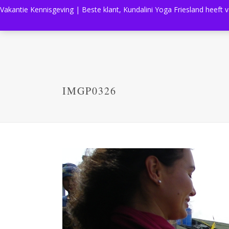
Vakantie Kennisgeving | Beste klant, Kundalini Yoga Friesland heeft 
IMGP0326