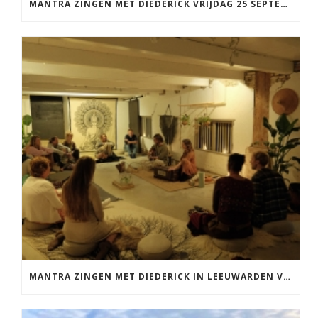
MANTRA ZINGEN MET DIEDERICK VRIJDAG 25 SEPTEMBER EN 20 NOVEMBER
MANTRA ZINGEN MET DIEDERICK IN LEEUWARDEN VRIJDAG 12 JUNI KIRTAN