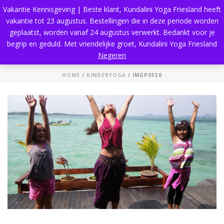
Vakantie Kennisgeving | Beste klant, Kundalini Yoga Friesland heeft
vakantie tot 23 augustus. Bestellingen die in deze periode worden
geplaatst, worden vanaf 24 augustus verwerkt. Bedankt voor je
begrip en geduld. Met vriendelijke groet, Kundalini Yoga Friesland
IMGP0330
Negeren
HOME
/
KINDERYOGA
/ IMGP0330