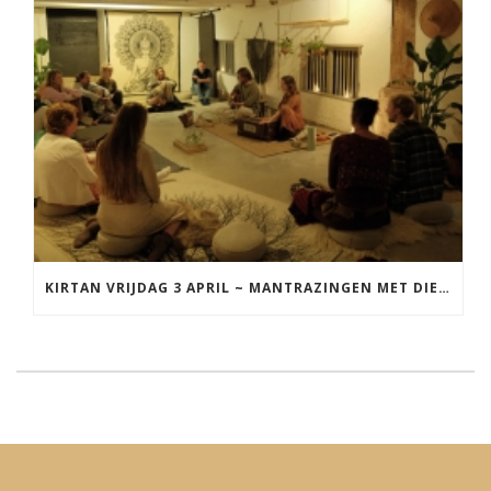
KIRTAN VRIJDAG 3 APRIL ~ MANTRAZINGEN MET DIEDERICK IN LEEUWARDEN