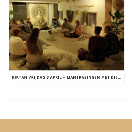
KIRTAN VRIJDAG 3 APRIL ~ MANTRAZINGEN MET DIEDERICK IN LEEUWARDEN