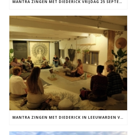
MANTRA ZINGEN MET DIEDERICK VRIJDAG 25 SEPTEMBER EN 20 NOVEMBER
MANTRA ZINGEN MET DIEDERICK IN LEEUWARDEN VRIJDAG 12 JUNI KIRTAN