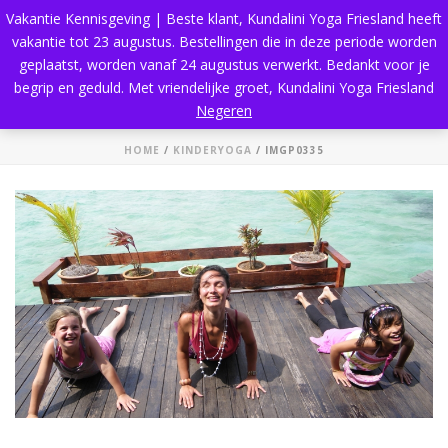
Vakantie Kennisgeving | Beste klant, Kundalini Yoga Friesland heeft
vakantie tot 23 augustus. Bestellingen die in deze periode worden
geplaatst, worden vanaf 24 augustus verwerkt. Bedankt voor je
begrip en geduld. Met vriendelijke groet, Kundalini Yoga Friesland
IMGP0335
Negeren
HOME
/
KINDERYOGA
/ IMGP0335