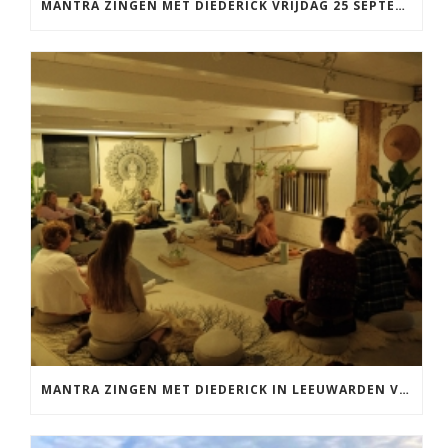
MANTRA ZINGEN MET DIEDERICK VRIJDAG 25 SEPTEMBER EN 20 NOVEMBER
MANTRA ZINGEN MET DIEDERICK IN LEEUWARDEN VRIJDAG 12 JUNI KIRTAN