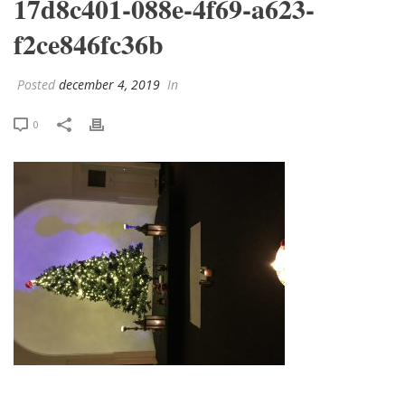
17d8c401-088e-4f69-a623-
f2ce846fc36b
Posted
december 4, 2019
In
0