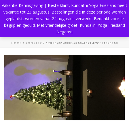
Vakantie Kennisgeving | Beste klant, Kundalini Yoga Friesland heeft
vakantie tot 23 augustus. Bestellingen die in deze periode worden
geplaatst, worden vanaf 24 augustus verwerkt. Bedankt voor je
begrip en geduld. Met vriendelijke groet, Kundalini Yoga Friesland
17d8c401-088e-4f69-a623-f2ce846fc36b
Negeren
HOME
/
ROOSTER
/ 17D8C401-088E-4F69-A623-F2CE846FC36B