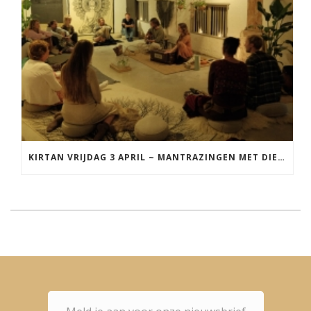
KIRTAN VRIJDAG 3 APRIL ~ MANTRAZINGEN MET DIEDERICK IN LEEUWARDEN