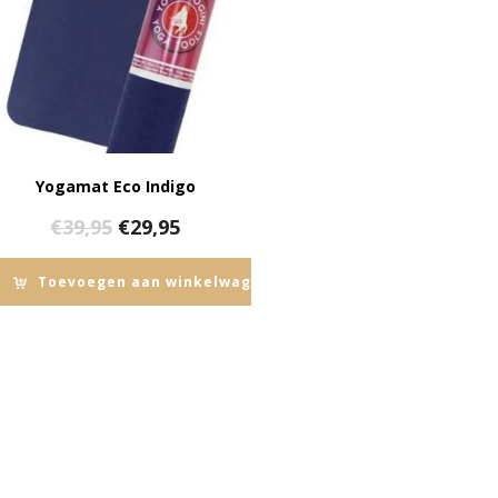
Yogamat Eco Indigo
Oorspronkelijke
Huidige
€
39,95
€
29,95
prijs
prijs
was:
is:
Toevoegen aan winkelwagen
€39,95.
€29,95.