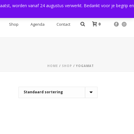
plaatst, worden vanaf 24 augustus verwerkt. Bedankt voor je begrip en
Login
0
Shop
Agenda
Contact
HOME
/
SHOP
/
YOGAMAT