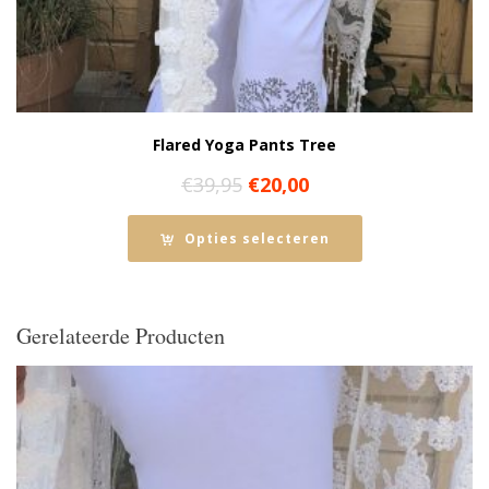
Flared Yoga Pants Tree
Oorspronkelijke
Huidige
€
39,95
€
20,00
prijs
prijs
was:
is:
Opties selecteren
€39,95.
€20,00.
Gerelateerde Producten