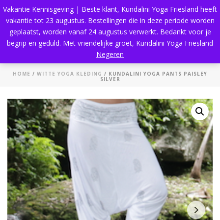
Vakantie Kennisgeving | Beste klant, Kundalini Yoga Friesland heeft
vakantie tot 23 augustus. Bestellingen die in deze periode worden
geplaatst, worden vanaf 24 augustus verwerkt. Bedankt voor je
begrip en geduld. Met vriendelijke groet, Kundalini Yoga Friesland
Shop
Negeren
HOME
/
WITTE YOGA KLEDING
/ KUNDALINI YOGA PANTS PAISLEY
SILVER