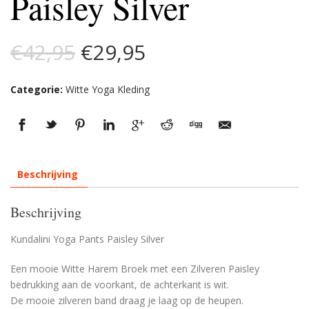
Paisley Silver
Oorspronkelijke
Huidige
€
42,95
€
29,95
prijs
prijs
Categorie:
Witte Yoga Kleding
was:
is:
€42,95.
€29,95.
Beschrijving
Beschrijving
Kundalini Yoga Pants Paisley Silver
Een mooie Witte Harem Broek met een Zilveren Paisley
bedrukking aan de voorkant, de achterkant is wit.
De mooie zilveren band draag je laag op de heupen.