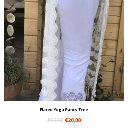
Flared Yoga Pants Tree
Oorspronkelijke
Huidige
€
39,95
€
20,00
prijs
prijs