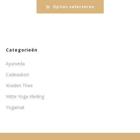
was:
is:
Opties selecteren
€39,95.
€20,00.
Categorieën
Ayurveda
Cadeaubon
Kruiden Thee
Witte Yoga Kleding
Yogamat