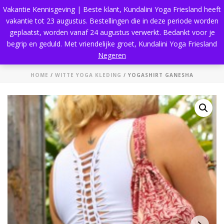
Vakantie Kennisgeving | Beste klant, Kundalini Yoga Friesland heeft
vakantie tot 23 augustus. Bestellingen die in deze periode worden
geplaatst, worden vanaf 24 augustus verwerkt. Bedankt voor je
begrip en geduld. Met vriendelijke groet, Kundalini Yoga Friesland
Shop
Negeren
HOME
/
WITTE YOGA KLEDING
/ YOGASHIRT GANESHA