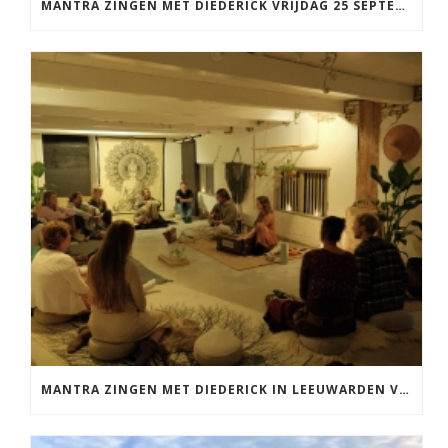
MANTRA ZINGEN MET DIEDERICK VRIJDAG 25 SEPTEMBER EN 20 NOVEMBER
MANTRA ZINGEN MET DIEDERICK IN LEEUWARDEN VRIJDAG 12 JUNI KIRTAN