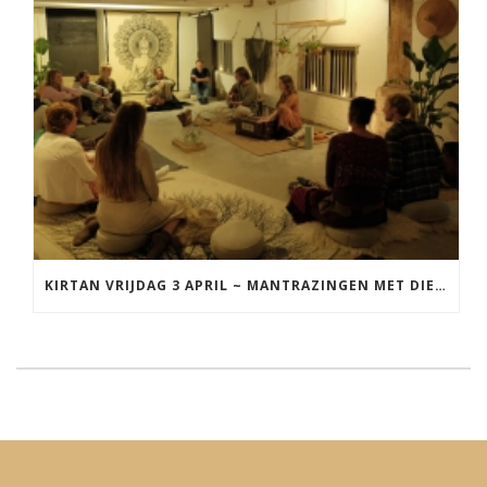
KIRTAN VRIJDAG 3 APRIL ~ MANTRAZINGEN MET DIEDERICK IN LEEUWARDEN