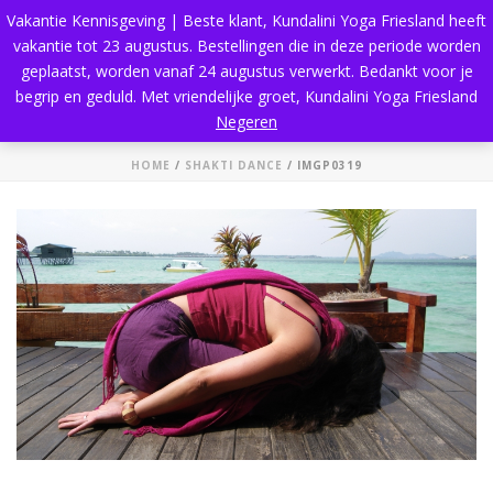
Vakantie Kennisgeving | Beste klant, Kundalini Yoga Friesland heeft
vakantie tot 23 augustus. Bestellingen die in deze periode worden
geplaatst, worden vanaf 24 augustus verwerkt. Bedankt voor je
begrip en geduld. Met vriendelijke groet, Kundalini Yoga Friesland
IMGP0319
Negeren
HOME
/
SHAKTI DANCE
/ IMGP0319