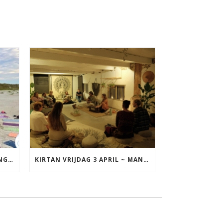
YOGA VAKANTIE TERSCHELLING 17 T/M 19 JULI
KIRTAN VRIJDAG 3 APRIL ~ MANTRAZINGEN MET DIEDERICK IN LEEUWARDEN