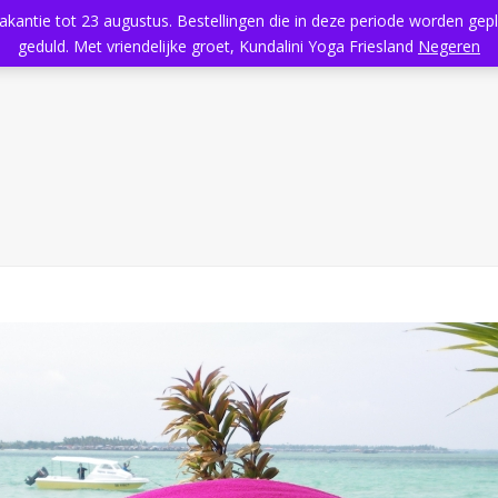
vakantie tot 23 augustus. Bestellingen die in deze periode worden ge
Home
Aanbod
Kundalini Yoga
Massage
Rooster
geduld. Met vriendelijke groet, Kundalini Yoga Friesland
Negeren