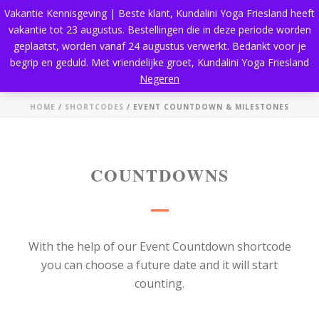
Vakantie Kennisgeving | Beste klant, Kundalini Yoga Friesland heeft
vakantie tot 23 augustus. Bestellingen die in deze periode worden
geplaatst, worden vanaf 24 augustus verwerkt. Bedankt voor je
begrip en geduld. Met vriendelijke groet, Kundalini Yoga Friesland
Event Countdown & Milestones
Negeren
HOME
/
SHORTCODES
/ EVENT COUNTDOWN & MILESTONES
COUNTDOWNS
With the help of our Event Countdown shortcode
you can choose a future date and it will start
counting.