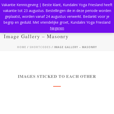
Vakantie Kennisgeving | Beste klant, Kundalini Yoga Friesland heeft
vakantie tot 23 augustus. Bestellingen die in deze periode worden
geplaatst, worden vanaf 24 augustus verwerkt. Bedankt voor je
begrip en geduld. Met vriendelijke groet, Kundalini Yoga Friesland
Negeren
Image Gallery – Masonry
HOME
/
SHORTCODES
/ IMAGE GALLERY – MASONRY
IMAGES STICKED TO EACH OTHER