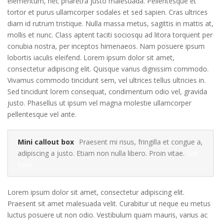
elementum, nec pharetra justo malesuada. Pellentesque et
tortor et purus ullamcorper sodales et sed sapien. Cras ultrices
diam id rutrum tristique. Nulla massa metus, sagittis in mattis at,
mollis et nunc. Class aptent taciti sociosqu ad litora torquent per
conubia nostra, per inceptos himenaeos. Nam posuere ipsum
lobortis iaculis eleifend. Lorem ipsum dolor sit amet,
consectetur adipiscing elit. Quisque varius dignissim commodo.
Vivamus commodo tincidunt sem, vel ultrices tellus ultricies in.
Sed tincidunt lorem consequat, condimentum odio vel, gravida
justo. Phasellus ut ipsum vel magna molestie ullamcorper
pellentesque vel ante.
Mini callout box
Praesent mi risus, fringilla et congue a,
adipiscing a justo. Etiam non nulla libero. Proin vitae.
See
how
Lorem ipsum dolor sit amet, consectetur adipiscing elit.
Praesent sit amet malesuada velit. Curabitur ut neque eu metus
luctus posuere ut non odio. Vestibulum quam mauris, varius ac