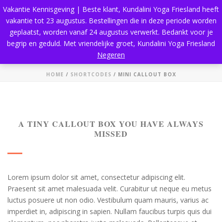
Vakantie Kennisgeving | Beste klant, Kundalini Yoga Friesland heeft
vakantie tot 23 augustus. Bestellingen die in deze periode worden
geplaatst, worden vanaf 24 augustus verwerkt. Bedankt voor je
begrip en geduld. Met vriendelijke groet, Kundalini Yoga Friesland
Mini callout box
Negeren
HOME
/
SHORTCODES
/ MINI CALLOUT BOX
A TINY CALLOUT BOX YOU HAVE ALWAYS
MISSED
Lorem ipsum dolor sit amet, consectetur adipiscing elit.
Praesent sit amet malesuada velit. Curabitur ut neque eu metus
luctus posuere ut non odio. Vestibulum quam mauris, varius ac
imperdiet in, adipiscing in sapien. Nullam faucibus turpis quis dui