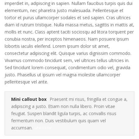
imperdiet in, adipiscing in sapien. Nullam faucibus turpis quis dui
elementum, nec pharetra justo malesuada. Pellentesque et
tortor et purus ullamcorper sodales et sed sapien. Cras ultrices
diam id rutrum tristique. Nulla massa metus, sagittis in mattis at,
mollis et nunc. Class aptent taciti sociosqu ad litora torquent per
conubia nostra, per inceptos himenaeos. Nam posuere ipsum
lobortis iaculis eleifend. Lorem ipsum dolor sit amet,
consectetur adipiscing elit. Quisque varius dignissim commodo.
Vivamus commodo tincidunt sem, vel ultrices tellus ultricies in.
Sed tincidunt lorem consequat, condimentum odio vel, gravida
justo. Phasellus ut ipsum vel magna molestie ullamcorper
pellentesque vel ante.
Mini callout box
Praesent mi risus, fringilla et congue a,
adipiscing a justo. Etiam non nulla libero. Proin vitae
feugiat. Suspen blandit ligula turpis, ac convallis risus
fermentum non. Duis vestibulum quis quam vel
accumsan.
See how