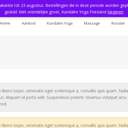
vakantie tot 23 augustus. Bestellingen die in deze periode worden ge
geduld. Met vriendelijke groet, Kundalini Yoga Friesland
Negeren
Home
Aanbod
Kundalini Yoga
Massage
Rooster
 libero turpis, venenatis eget scelerisque a, convallis quis quam. Nul
lus. Aliquam id porta velit. Suspendisse potenti. Vivamus volutpat arcu
mod.
 libero turpis, venenatis eget scelerisque a, convallis quis quam. Nul