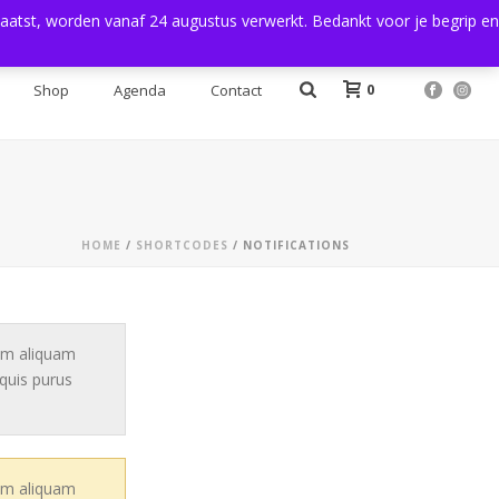
plaatst, worden vanaf 24 augustus verwerkt. Bedankt voor je begrip en
Login
0
Shop
Agenda
Contact
HOME
/
SHORTCODES
/ NOTIFICATIONS
lam aliquam
 quis purus
lam aliquam