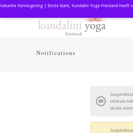
Vakantie Kennisgeving | Beste klant, Kundalini Yoga Friesland heeft 
Notifications
Suspendisse
vehicula tel
iaculis euis
Suspendisse