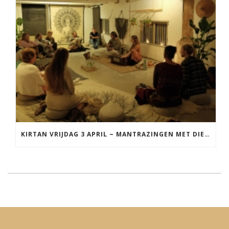
KIRTAN VRIJDAG 3 APRIL ~ MANTRAZINGEN MET DIEDERICK IN LEEUWARDEN