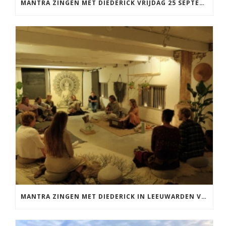
MANTRA ZINGEN MET DIEDERICK VRIJDAG 25 SEPTEMBER EN 20 NOVEMBER
MANTRA ZINGEN MET DIEDERICK IN LEEUWARDEN VRIJDAG 12 JUNI KIRTAN