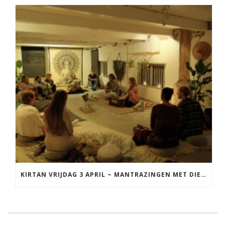
KIRTAN VRIJDAG 3 APRIL ~ MANTRAZINGEN MET DIEDERICK IN LEEUWARDEN