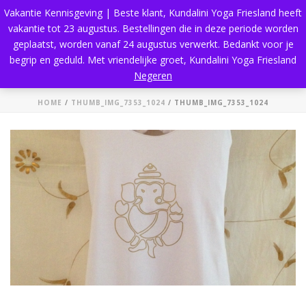
Vakantie Kennisgeving | Beste klant, Kundalini Yoga Friesland heeft
vakantie tot 23 augustus. Bestellingen die in deze periode worden
geplaatst, worden vanaf 24 augustus verwerkt. Bedankt voor je
begrip en geduld. Met vriendelijke groet, Kundalini Yoga Friesland
thumb_IMG_7353_1024
Negeren
HOME
/
THUMB_IMG_7353_1024
/ THUMB_IMG_7353_1024