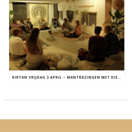
KIRTAN VRIJDAG 3 APRIL ~ MANTRAZINGEN MET DIEDERICK IN LEEUWARDEN