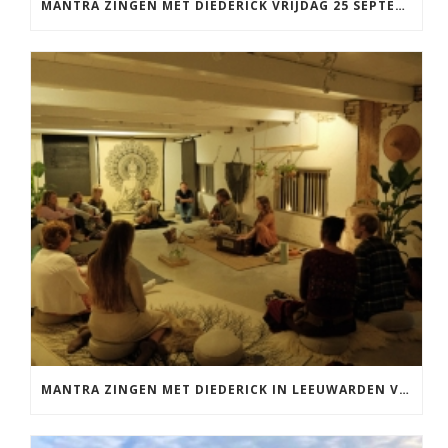
MANTRA ZINGEN MET DIEDERICK VRIJDAG 25 SEPTEMBER EN 20 NOVEMBER
MANTRA ZINGEN MET DIEDERICK IN LEEUWARDEN VRIJDAG 12 JUNI KIRTAN