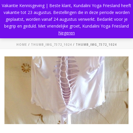
Vakantie Kennisgeving | Beste klant, Kundalini Yoga Friesland heeft
vakantie tot 23 augustus. Bestellingen die in deze periode worden
geplaatst, worden vanaf 24 augustus verwerkt. Bedankt voor je
begrip en geduld. Met vriendelijke groet, Kundalini Yoga Friesland
thumb_IMG_7372_1024
Negeren
HOME
/
THUMB_IMG_7372_1024
/ THUMB_IMG_7372_1024