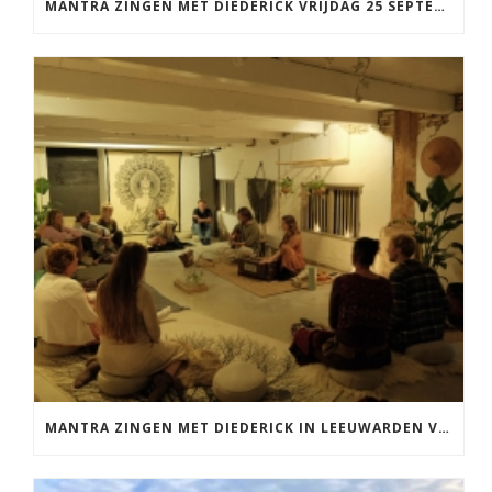
MANTRA ZINGEN MET DIEDERICK VRIJDAG 25 SEPTEMBER EN 20 NOVEMBER
MANTRA ZINGEN MET DIEDERICK IN LEEUWARDEN VRIJDAG 12 JUNI KIRTAN