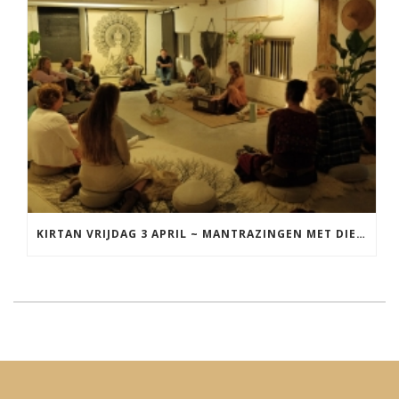
KIRTAN VRIJDAG 3 APRIL ~ MANTRAZINGEN MET DIEDERICK IN LEEUWARDEN