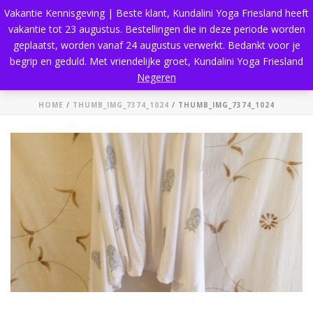
Vakantie Kennisgeving | Beste klant, Kundalini Yoga Friesland heeft
vakantie tot 23 augustus. Bestellingen die in deze periode worden
geplaatst, worden vanaf 24 augustus verwerkt. Bedankt voor je
begrip en geduld. Met vriendelijke groet, Kundalini Yoga Friesland
thumb_IMG_7374_1024
Negeren
HOME
/
THUMB_IMG_7374_1024
/ THUMB_IMG_7374_1024