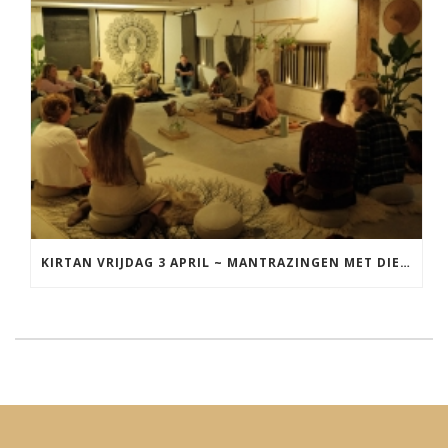
KIRTAN VRIJDAG 3 APRIL ~ MANTRAZINGEN MET DIEDERICK IN LEEUWARDEN