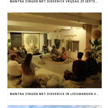
MANTRA ZINGEN MET DIEDERICK VRIJDAG 25 SEPTEMBER EN 20 NOVEMBER
MANTRA ZINGEN MET DIEDERICK IN LEEUWARDEN VRIJDAG 12 JUNI KIRTAN