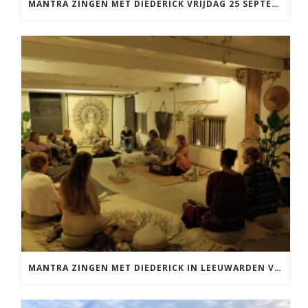
MANTRA ZINGEN MET DIEDERICK VRIJDAG 25 SEPTEMBER EN 20 NOVEMBER
MANTRA ZINGEN MET DIEDERICK IN LEEUWARDEN VRIJDAG 12 JUNI KIRTAN