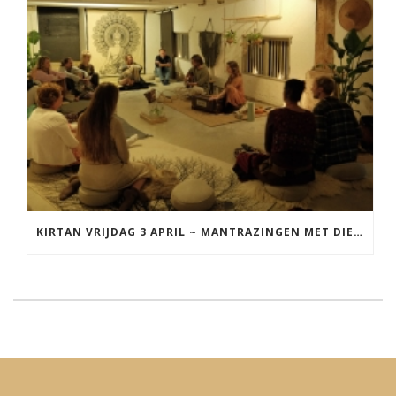
KIRTAN VRIJDAG 3 APRIL ~ MANTRAZINGEN MET DIEDERICK IN LEEUWARDEN