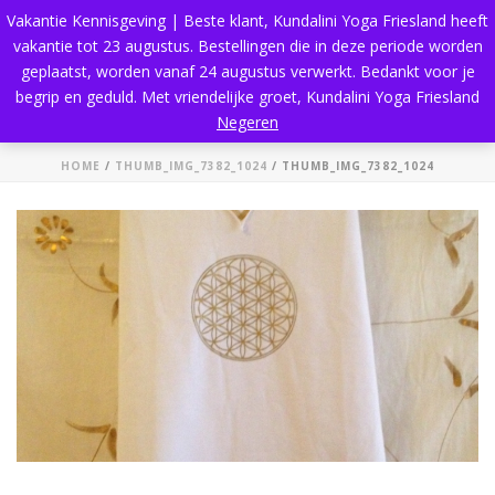
Vakantie Kennisgeving | Beste klant, Kundalini Yoga Friesland heeft
vakantie tot 23 augustus. Bestellingen die in deze periode worden
geplaatst, worden vanaf 24 augustus verwerkt. Bedankt voor je
begrip en geduld. Met vriendelijke groet, Kundalini Yoga Friesland
thumb_IMG_7382_1024
Negeren
HOME
/
THUMB_IMG_7382_1024
/ THUMB_IMG_7382_1024