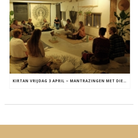
KIRTAN VRIJDAG 3 APRIL ~ MANTRAZINGEN MET DIEDERICK IN LEEUWARDEN