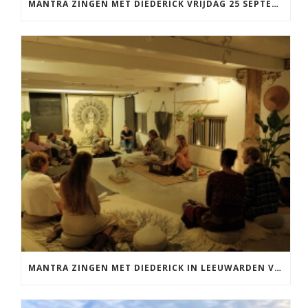
MANTRA ZINGEN MET DIEDERICK VRIJDAG 25 SEPTEMBER EN 20 NOVEMBER
MANTRA ZINGEN MET DIEDERICK IN LEEUWARDEN VRIJDAG 12 JUNI KIRTAN