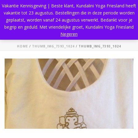
Vakantie Kennisgeving | Beste klant, Kundalini Yoga Friesland heeft
vakantie tot 23 augustus. Bestellingen die in deze periode worden
geplaatst, worden vanaf 24 augustus verwerkt. Bedankt voor je
begrip en geduld. Met vriendelijke groet, Kundalini Yoga Friesland
thumb_IMG_7393_1024
Negeren
HOME
/
THUMB_IMG_7393_1024
/ THUMB_IMG_7393_1024