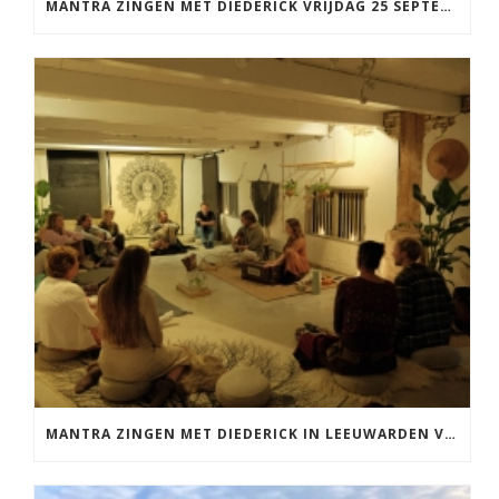
MANTRA ZINGEN MET DIEDERICK VRIJDAG 25 SEPTEMBER EN 20 NOVEMBER
MANTRA ZINGEN MET DIEDERICK IN LEEUWARDEN VRIJDAG 12 JUNI KIRTAN