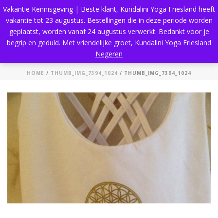
Vakantie Kennisgeving | Beste klant, Kundalini Yoga Friesland heeft
vakantie tot 23 augustus. Bestellingen die in deze periode worden
geplaatst, worden vanaf 24 augustus verwerkt. Bedankt voor je
begrip en geduld. Met vriendelijke groet, Kundalini Yoga Friesland
thumb_IMG_7394_1024
Negeren
HOME
/
THUMB_IMG_7394_1024
/ THUMB_IMG_7394_1024