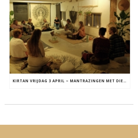
KIRTAN VRIJDAG 3 APRIL ~ MANTRAZINGEN MET DIEDERICK IN LEEUWARDEN