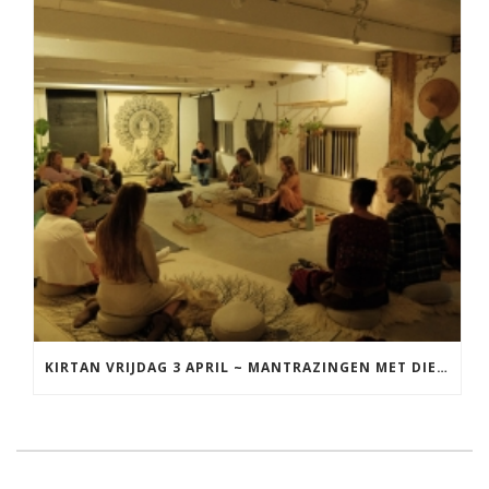
KIRTAN VRIJDAG 3 APRIL ~ MANTRAZINGEN MET DIEDERICK IN LEEUWARDEN