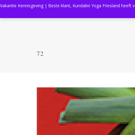
Vakantie Kennisgeving | Beste klant, Kundalini Yoga Friesland heeft 
72