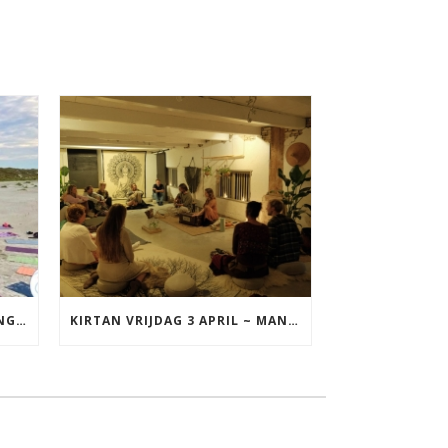
YOGA VAKANTIE TERSCHELLING 17 T/M 19 JULI
KIRTAN VRIJDAG 3 APRIL ~ MANTRAZINGEN MET DIEDERICK IN LEEUWARDEN